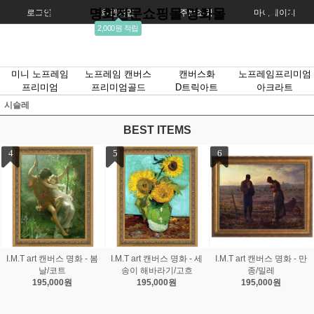
명화전문쇼핑몰 명화몰
로그인
회원가입
주문조회
마이페이지
2,000원 적립
미니 노프레임
노프레임 캔버스
캔버스화
노프레임프리미엄
프리미엄
프리미엄골드
D트릭아트
아크라트
시슬레
BEST ITEMS
7
8
9
I.M.T art 캔버스 명화 - 붉
I.M.T art 캔버스 명화 - 스
I.M.T art 캔버스 명화 - 화
은조화/마티스
프링부케/르느와르
가의 정원/모네
195,000원
195,000원
195,000원