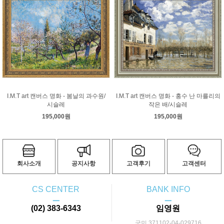
I.M.T art 캔버스 명화 - 봄날의 과수원/
I.M.T art 캔버스 명화 - 홍수 난 마를리의
시슬레
작은 배/시슬레
195,000원
195,000원
회사소개
공지사항
고객후기
고객센터
CS CENTER
BANK INFO
ㅡ
ㅡ
(02) 383-6343
임영원
국민 371102-04-029716