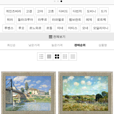
게인즈버러
고갱
고야
고흐
다비드
다빈치
도비니
드가
뒤러
들라크루아
라투르
라파엘로
렘브란트
레제
로트렉
루벤스
루오
르느와르
르동
마네
마티스
모네
모딜리아니
모리조
몬드리안
뭉크
미켈란젤로
밀레
반달
베르메르
전체보기
벨라스케스
보티첼리
부게로
부셰
브론치노
브뢰겔
사전트
최신순
낮은가격
높은가격
판매순위
상품명
샤르댕
세잔
소로야
쇠라
스텁스
시냑
시슬레
아르침볼도
얀반에이크
앵그르
에곤쉴레
엘그레코
와토
이중섭
제라르
카날레토
카라바죠
카바넬
카사트
카유보트
칸딘스키
컨스터블
코로
코트
쿠르베
클레
클림트
터너
티쏘
티치아노
팡탱 라투르
푸생
프라고나르
프리드리히
피사로
하예츠
호머
호베마
호쿠사이
기타 화가
이요한성화