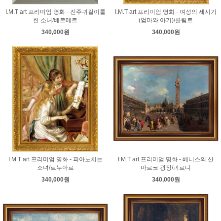
I.M.T art 프리미엄 명화 - 진주귀걸이를
I.M.T art 프리미엄 명화 - 여성의 세시기
한 소녀/베르메르
(엄마와 아기)/클림트
340,000원
340,000원
I.M.T art 프리미엄 명화 - 피아노치는
I.M.T art 프리미엄 명화 - 베니스의 산
소녀/르누아르
마르코 광장/과르디
340,000원
340,000원