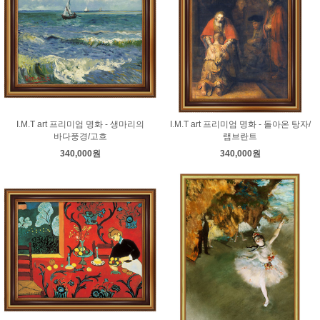
I.M.T art 프리미엄 명화 - 생마리의
I.M.T art 프리미엄 명화 - 돌아온 탕자/
바다풍경/고흐
램브란트
340,000원
340,000원