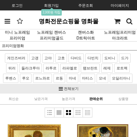
로그인
회원가입
주문조회
마이페이지
2,000원 적립
명화전문쇼핑몰 명화몰
미니 노프레임
노프레임 캔버스
캔버스화
노프레임프리미엄
프리미엄
프리미엄골드
D트릭아트
아크라트
프리미엄명화
게인즈버러
고갱
고야
고흐
다비드
다빈치
도비니
드가
뒤러
들라크루아
라투르
라파엘로
램브란트
레제
로트렉
루벤스
루오
르느와르
르동
마네
마티스
모네
모딜리아니
모리조
몬드리안
뭉크
미켈란젤로
밀레
반달
베르메르
전체보기
벨라스케스
보티첼리
부게로
부셰
브론치노
브뢰겔
사전트
최신순
낮은가격
높은가격
판매순위
상품명
샤르댕
세잔
소로야
쇠라
스텁스
시냑
시슬레
아르침볼도
얀반에이크
앵그르
에곤쉴레
엘그레코
와토
이중섭
제라르
카날레토
카라바죠
카바넬
카사트
카유보트
칸딘스키