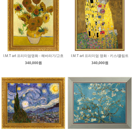
컨스터블
코로
코트
쿠르베
클레
클림트
터너
티쏘
티치아노
팡탱 라투르
푸생
프라고나르
프리드리히
피사로
하예츠
호머
호베마
호쿠사이
기타 화가
I.M.T art 프리미엄명화 - 해바라기/고흐
I.M.T art 프리미엄 명화 - 키스/클림트
340,000원
340,000원