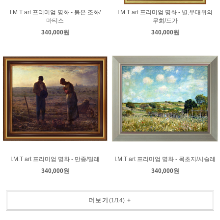
I.M.T art 프리미엄 명화 - 붉은 조화/
I.M.T art 프리미엄 명화 - 별,무대위의
마티스
무희/드가
340,000원
340,000원
I.M.T art 프리미엄 명화 - 만종/밀레
I.M.T art 프리미엄 명화 - 목초지/시슬레
340,000원
340,000원
더보기
(
1
/
14
)
+