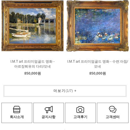
I.M.T art 프리미엄골드 명화 -
I.M.T art 프리미엄골드 명화 - 수련:아침/
아르장퇴유의 다리/모네
모네
850,000원
850,000원
더보기
(
1
/
7
)
+
회사소개
공지사항
고객후기
고객센터