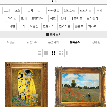
고갱
고흐
다빈치
드가
라파엘로
렘브란트
르느와르
마네
마티스
모네
모딜리아니
뭉크
밀레
베르메르
보티첼리
세잔
쇠라
이중섭
칸딘스키
컨스터블
클림트
피사로
기타 화가
전체보기
최신순
낮은가격
높은가격
판매순위
상품명