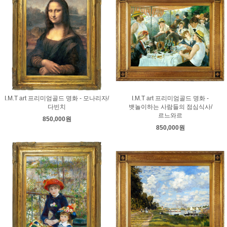
I.M.T art 프리미엄골드 명화 - 모나리자/
I.M.T art 프리미엄골드 명화 -
다빈치
뱃놀이하는 사람들의 점심식사/
르느와르
850,000원
850,000원