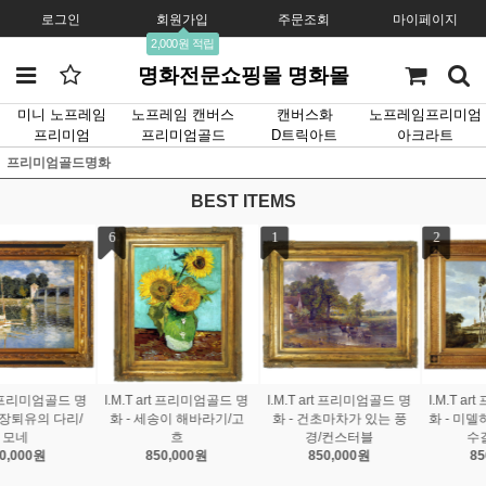
로그인
회원가입
주문조회
마이페이지
2,000원 적립
명화전문쇼핑몰 명화몰
미니 노프레임
노프레임 캔버스
캔버스화
노프레임프리미엄
프리미엄
프리미엄골드
D트릭아트
아크라트
프리미엄골드명화
BEST ITEMS
1
2
3
I.M.T art 프리미엄골드 명
I.M.T art 프리미엄골드 명
I.M.T art 프리미엄골드 명
화 - 건초마차가 있는 풍
화 - 미델하르니스의 가로
화 - 밤의 카페테라스/고
경/컨스터블
수길/호베마
흐
850,000원
850,000원
850,000원