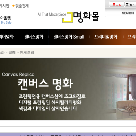
스화
>
클레
>
전체조회