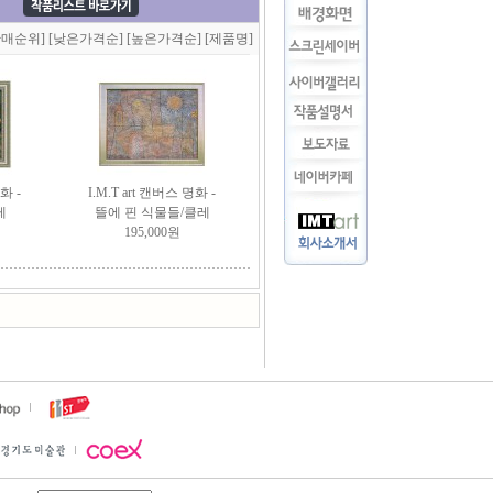
판매순위]
[낮은가격순]
[높은가격순]
[제품명]
화 -
I.M.T art 캔버스 명화 -
레
뜰에 핀 식물들/클레
195,000원