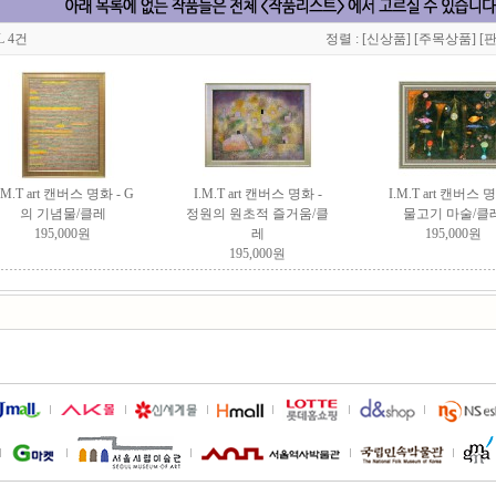
L 4건
정렬 :
[신상품]
[주목상품]
[
.M.T art 캔버스 명화 - G
I.M.T art 캔버스 명화 -
I.M.T art 캔버스 명
의 기념물/클레
정원의 원초적 즐거움/클
물고기 마술/클
195,000원
레
195,000원
195,000원