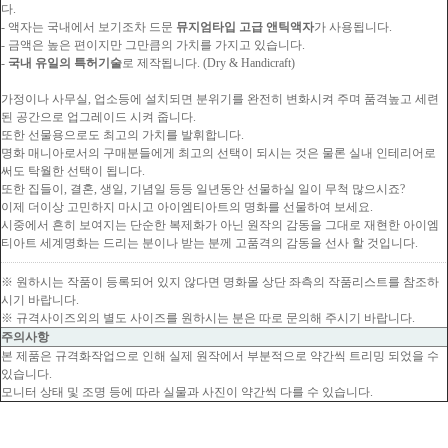
다.
- 액자는 국내에서 보기조차 드문
뮤지엄타입 고급 앤틱액자
가 사용됩니다.
- 금액은 높은 편이지만 그만큼의 가치를 가지고 있습니다.
-
국내 유일의 특허기술
로 제작됩니다. (Dry & Handicraft)
가정이나 사무실, 업소등에 설치되면 분위기를 완전히 변화시켜 주며 품격높고 세련
된 공간으로 업그레이드 시켜 줍니다.
또한 선물용으로도 최고의 가치를 발휘합니다.
명화 매니아로서의 구매분들에게 최고의 선택이 되시는 것은 물론 실내 인테리어로
써도 탁월한 선택이 됩니다.
또한 집들이, 결혼, 생일, 기념일 등등 일년동안 선물하실 일이 무척 많으시죠?
이제 더이상 고민하지 마시고 아이엠티아트의 명화를 선물하여 보세요.
시중에서 흔히 보여지는 단순한 복제화가 아닌 원작의 감동을 그대로 재현한 아이엠
티아트 세계명화는 드리는 분이나 받는 분께 고품격의 감동을 선사 할 것입니다.
※ 원하시는 작품이 등록되어 있지 않다면 명화몰 상단 좌측의 작품리스트를 참조하
시기 바랍니다.
※ 규격사이즈외의 별도 사이즈를 원하시는 분은 따로 문의해 주시기 바랍니다.
주의사항
본 제품은 규격화작업으로 인해 실제 원작에서 부분적으로 약간씩 트리밍 되었을 수
있습니다.
모니터 상태 및 조명 등에 따라 실물과 사진이 약간씩 다를 수 있습니다.