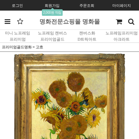
로그인
회원가입
주문조회
마이페이지
2,000원 적립
명화전문쇼핑몰 명화몰
미니 노프레임
노프레임 캔버스
캔버스화
노프레임프리미엄
프리미엄
프리미엄골드
D트릭아트
아크라트
프리미엄골드명화
>
고흐