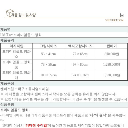
제품명
I.M.T art 프리미엄골드 명화
제품규격
액자타입
그림사이즈
액자포함사이즈
판매가
프리미엄골드 명화
53 × 41cm
77 × 65cm
850,000원
소
프리미엄골드 명화
73 × 56cm
97 × 80cm
1,280,000원
중
프리미엄골드 명화
100 × 77cm
124 × 101cm
1,820,000원
대
제품구성
캔버스천 + 왁구 + 뮤지엄프레임
※ 이 제품을 포함하여 캔버스에 제작되는 모든 명화는 유리를 끼지 않습니다.
※ 요청시에는 유리를 끼우는 것이 가능합니다. 이 경우 추가비용 발생할 수 있습니다
상품특징
프리미엄골드 명화
- 아이엠티아트 레플리카의 품목중 베스트레벨의 제품으로
'제2의 원작'
을 자부합니
다.
- 10차례 이상의
'리터칭 수작업'
이 들어간 제품으로 제작기일이 10일가량 소요됩니