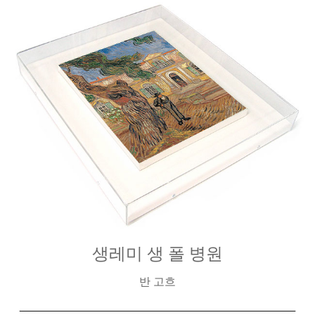
생레미 생 폴 병원
반 고흐