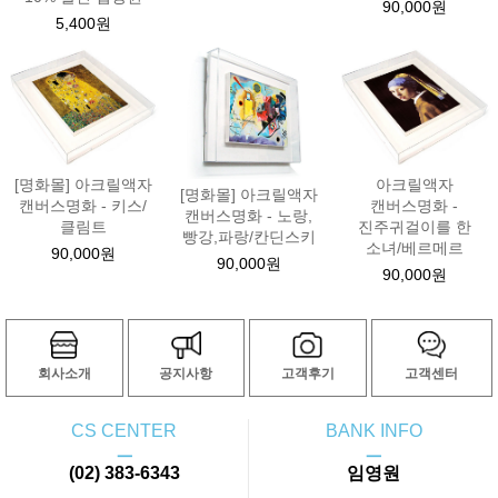
90,000원
5,400원
[명화몰] 아크릴액자
아크릴액자
[명화몰] 아크릴액자
캔버스명화 - 키스/
캔버스명화 -
캔버스명화 - 노랑,
클림트
진주귀걸이를 한
빵강,파랑/칸딘스키
소녀/베르메르
90,000원
90,000원
90,000원
회사소개
공지사항
고객후기
고객센터
CS CENTER
BANK INFO
ㅡ
ㅡ
(02) 383-6343
임영원