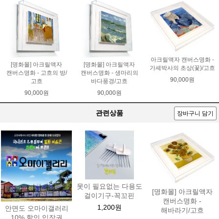
아크릴액자 캔버스명화 -
[명화몰] 아크릴액자
[명화몰] 아크릴액자
가셰박사의 초상(꽃)/고흐
캔버스명화 - 고흐의 방/
캔버스명화 - 생마리의
90,000원
고흐
바다풍경/고흐
90,000원
90,000원
관련상품
장바구니 담기
못이 필요없는 다용도
[명화몰] 아크릴액자
걸이기구-꼭꼬핀
캔버스명화 -
1,200원
안면도 오마이갤러리
해바라기/고흐
10% 할인 입장권