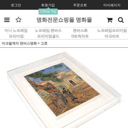
로그인
회원가입
주문조회
마이페이지
2,000원 적립
명화전문쇼핑몰 명화몰
미니 노프레임
노프레임 캔버스
캔버스화
노프레임프리미엄
프리미엄
프리미엄골드
D트릭아트
아크라트
아크릴액자 캔버스명화
>
고흐