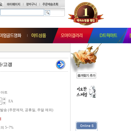
아/고갱
티아트
EA
 발송 (주문제작, 공휴일, 주말 제외)
원
 5~7%