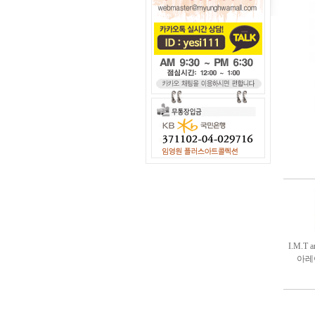
I.M.T 
아레