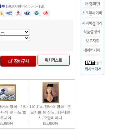
할부
[50,000원이상, 3~6개월]
rt 캔버스 명화 - 가나
I.M.T art 캔버스 명화 - 큰
다의 큰 파도/호
모자를 쓴 잔느 에퓨테른
쿠사이
느/모딜리아니
95,000
원
195,000
원