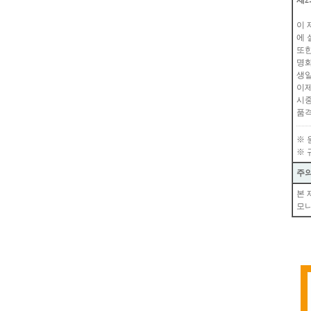
제2
이 
에 
또한
명화
생일
이제
시중
품격
※ 
※ 
주
본 
모니