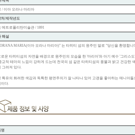
/제목
 / 이아 오라나 마리아
장처/제작년도
 메트로폴리탄미술관 / 1891
 해설
A ORANA MARIA(이아 오라나 마리아)” 는 타히티 섬의 원주민 말로 “당신을 환영합니
로운 타히티섬의 자연을 배경으로 원주민의 모습을 한 '마리아'와 아기 예수 '그리스도
종교적 테마의 느낌이 강하게 드는데 천국의 섬 같은 타히티섬의 풍물과 밝고 건강한
 그려져 있다.
 특유의 화려한 색감과 독특한 평면주의가 잘 나타나 있어 고갱을 좋아하는 매니아들
이다.
품명