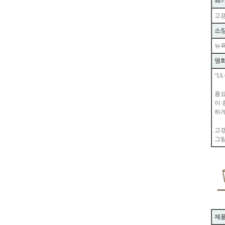
화가
고갱
소
뉴욕
명화
“I
풍요
이 
하게
고갱
그림
제