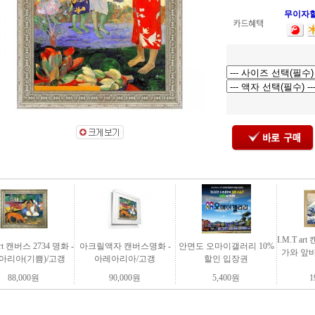
무이자
I.M.T a
art 캔버스 2734 명화 -
아크릴액자 캔버스명화 -
안면도 오마이갤러리 10%
가와 앞바
아리아(기쁨)/고갱
아레아리아/고갱
할인 입장권
88,000
원
90,000
원
5,400
원
1