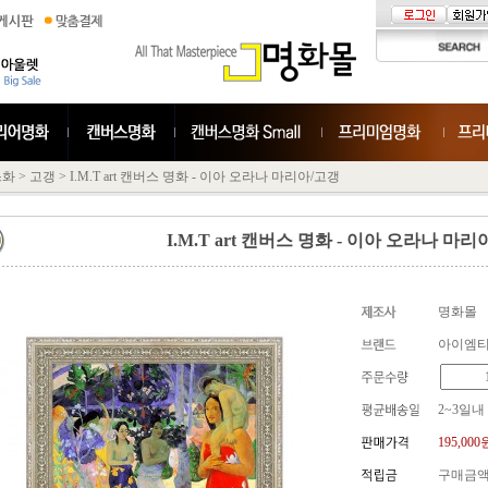
스화
>
고갱
>
I.M.T art 캔버스 명화 - 이아 오라나 마리아/고갱
I.M.T art 캔버스 명화 - 이아 오라나 마리
명화몰
아이엠
2~3일내
195,000
구매금액의