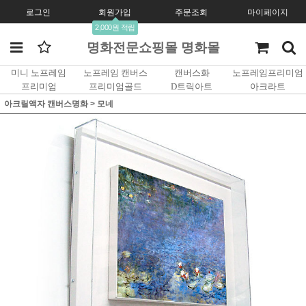
로그인
회원가입
주문조회
마이페이지
2,000원 적립
명화전문쇼핑몰 명화몰
미니 노프레임
노프레임 캔버스
캔버스화
노프레임프리미엄
프리미엄
프리미엄골드
D트릭아트
아크라트
아크릴액자 캔버스명화
>
모네