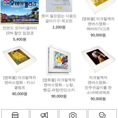
못이 필요없는 다용도
[명화몰] 아크릴액자
걸이기구-꼭꼬핀
캔버스명화 -
1,200원
안면도 오마이갤러리
해바라기/고흐
10% 할인 입장권
90,000원
5,400원
[명화몰] 아크릴액자
아크릴액자
[명화몰] 아크릴액자
캔버스명화 - 키스/
캔버스명화 -
캔버스명화 - 노랑,
클림트
진주귀걸이를 한
빵강,파랑/칸딘스키
소녀/베르메르
90,000원
90,000원
90,000원