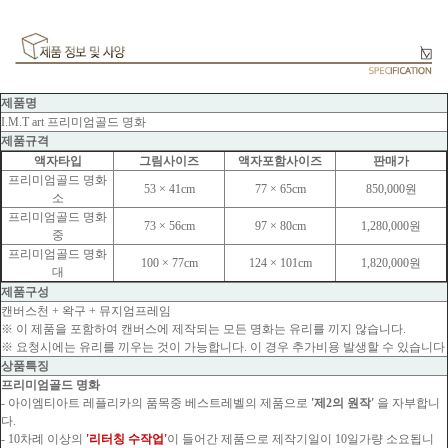
제품명
I.M.T art 프리미엄골드 명화
제품규격
액자타입
그림사이즈
액자포함사이즈
판매가
프리미엄골드 명화
53 × 41cm
77 × 65cm
850,000원
소
프리미엄골드 명화
73 × 56cm
97 × 80cm
1,280,000원
중
프리미엄골드 명화
100 × 77cm
124 × 101cm
1,820,000원
대
제품구성
캔버스천 + 왁구 + 뮤지엄프레임
※ 이 제품을 포함하여 캔버스에 제작되는 모든 명화는 유리를 끼지 않습니다.
※ 요청시에는 유리를 끼우는 것이 가능합니다. 이 경우 추가비용 발생할 수 있습니다
상품특징
프리미엄골드 명화
- 아이엠티아트 레플리카의 품목중 베스트레벨의 제품으로
'제2의 원작'
을 자부합니
다.
- 10차례 이상의
'리터칭 수작업'
이 들어간 제품으로 제작기일이 10일가량 소요됩니