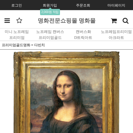
로그인
회원가입
주문조회
마이페이지
2,000원 적립
명화전문쇼핑몰 명화몰
미니 노프레임
노프레임 캔버스
캔버스화
노프레임프리미엄
프리미엄
프리미엄골드
D트릭아트
아크라트
프리미엄골드명화
>
다빈치