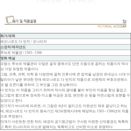
화가/제목
레오나르도 다 빈치 / 모나리자
소장처/제작년도
루브르 박물관 / 1503∼1506
명화 해설
프랑스 루브르 박물관의 수많은 걸작 중에서도 단연 으뜸으로 꼽히는 작품이자 역사
상 가장 유명한 작품이다.
그림, 건축, 과학, 의학 등 다방면에 걸쳐 인류사에 큰 업적을 남겼던 르네상스 시대 이
탈리아가 낳은 위대한 천재 레오나르도 다 빈치의 작품으로 피렌체의 부호프란체스
코 델 조콘다를 위하여 그 부인을 그린 초상화이다.
다 빈치는 이 작품을 그리기 위하여 악사와 광대를 불러 부인의 마음을 항상 즐겁고
싱그럽게 함으로써 정숙한 미소를 머금은 표정, 편안한 손 등을 자연스럽게 표현할 수
있었다고 한다.
전기작가 바사리에 따르면, 이 그림은 4년이 걸리고도 미완성인 채로 끝났다고 하는
데, 레오나르도 다 빈치의 원숙기인 제2피렌체시대에 해당하는 1503∼1506년의 작품
으로 추정된다.
안개가 서린듯한 연한 처리, 배경의 공기원근법이 구사된 아련한 산악풍경도 독특하
고 특히 모나리자의 미소로 말해지는 독특하고도 신비한 미소로 유명하다.