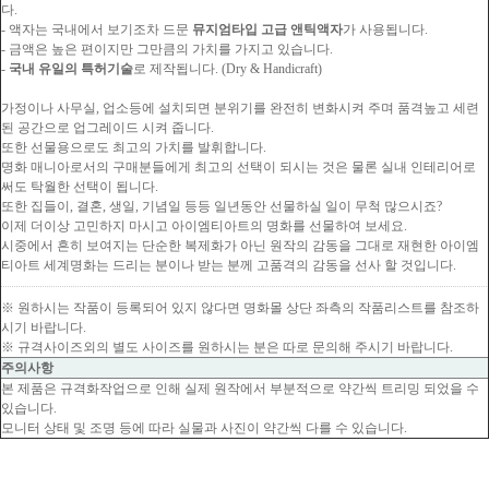
다.
- 액자는 국내에서 보기조차 드문
뮤지엄타입 고급 앤틱액자
가 사용됩니다.
- 금액은 높은 편이지만 그만큼의 가치를 가지고 있습니다.
-
국내 유일의 특허기술
로 제작됩니다. (Dry & Handicraft)
가정이나 사무실, 업소등에 설치되면 분위기를 완전히 변화시켜 주며 품격높고 세련
된 공간으로 업그레이드 시켜 줍니다.
또한 선물용으로도 최고의 가치를 발휘합니다.
명화 매니아로서의 구매분들에게 최고의 선택이 되시는 것은 물론 실내 인테리어로
써도 탁월한 선택이 됩니다.
또한 집들이, 결혼, 생일, 기념일 등등 일년동안 선물하실 일이 무척 많으시죠?
이제 더이상 고민하지 마시고 아이엠티아트의 명화를 선물하여 보세요.
시중에서 흔히 보여지는 단순한 복제화가 아닌 원작의 감동을 그대로 재현한 아이엠
티아트 세계명화는 드리는 분이나 받는 분께 고품격의 감동을 선사 할 것입니다.
※ 원하시는 작품이 등록되어 있지 않다면 명화몰 상단 좌측의 작품리스트를 참조하
시기 바랍니다.
※ 규격사이즈외의 별도 사이즈를 원하시는 분은 따로 문의해 주시기 바랍니다.
주의사항
본 제품은 규격화작업으로 인해 실제 원작에서 부분적으로 약간씩 트리밍 되었을 수
있습니다.
모니터 상태 및 조명 등에 따라 실물과 사진이 약간씩 다를 수 있습니다.