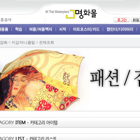
맞춤결재
 잡화
>
지갑/머니클립
>
전체조회