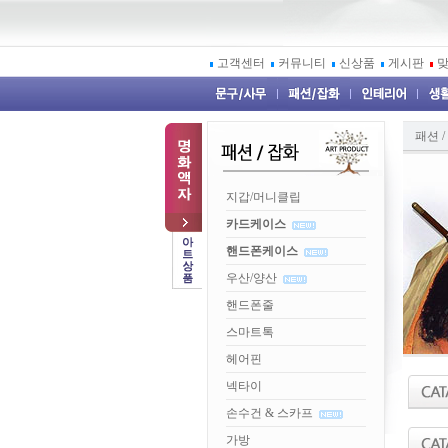
고객센터
커뮤니티
신상품
게시판
패션 /
지갑/머니클립
카드케이스
핸드폰케이스
우산/양산
핸드폰줄
스마트톡
헤어핀
넥타이
손수건 & 스카프
가방