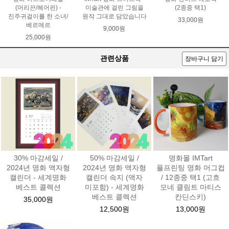
(머리끈/헤어핀) -
미술관에 걸린 그림을
(2종중 택1)
진주귀걸이를 한 소녀/
원작 그대로 담았습니다
33,000원
베르메르
9,000원
25,000원
관련상품
장바구니 담기
30% 마감세일 /
50% 마감세일 /
명화몰 IMTart
2024년 명화 액자형
2024년 명화 액자형
풀프린팅 명화 머그컵
캘린더 - 세계명화
캘린더 속지 (액자
/ 12종중 택1 (고흐
베스트 콜렉션
미포함) - 세계명화
모네 클림트 마티스
베스트 콜렉션
칸딘스키)
35,000원
12,500원
13,000원