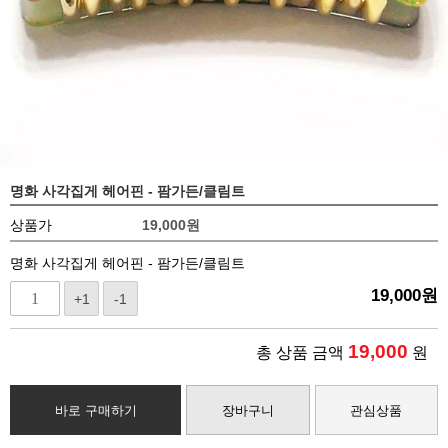
명화 사각집게 헤어핀 - 팜가든/클림트
상품가
19,000
원
명화 사각집게 헤어핀 - 팜가든/클림트
19,000
원
+1
-1
19,000
총 상품 금액
원
바로 구매하기
장바구니
관심상품