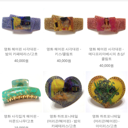
명화 헤어핀 사각대핀 -
명화 헤어핀 사각대핀 -
명화 헤어핀 사각대핀 -
밤의 카페테라스/고흐
키스/클림트
메다프리마베시의 초상/
클림트
40,000원
40,000원
40,000원
명화 사각집게 헤어핀 -
명화 하트포니테일
명화 하트포니테일
아몬드나무/고흐
(머리끈/헤어핀) - 밤의
(머리끈/헤어핀) -
카페테라스/고흐
아이리스/고흐
19,000원