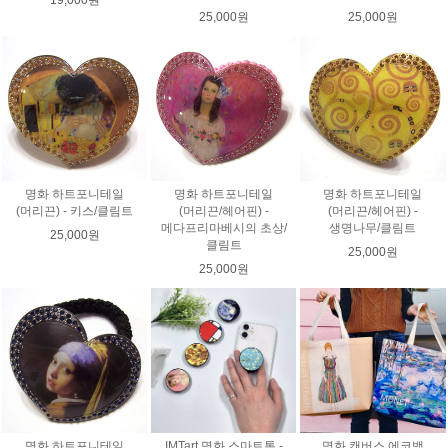
25,000원
25,000원
명화 하트포니테일
명화 하트포니테일
명화 하트포니테일
(머리끈) - 키스/클림트
(머리끈/헤어핀) -
(머리끈/헤어핀) -
메다프리마베시의 초상/
생명나무/클림트
25,000원
클림트
25,000원
25,000원
명화 하트포니테일
IMTart 명화 스마트톡 -
명화 캔버스 에코백