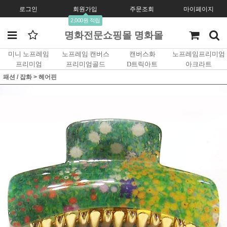
로그인
회원가입
주문조회
마이페이지
2,000원 적립
명화전문쇼핑몰 명화몰
미니 노프레임
노프레임 캔버스
캔버스화
노프레임프리미엄
프리미엄
프리미엄골드
D트릭아트
아크라트
패션 / 잡화
>
헤어핀