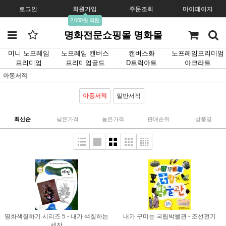
로그인
회원가입
주문조회
마이페이지
2,000원 적립
명화전문쇼핑몰 명화몰
미니 노프레임
노프레임 캔버스
캔버스화
노프레임프리미엄
프리미엄
프리미엄골드
D트릭아트
아크라트
아동서적
아동서적
일반서적
최신순
낮은가격
높은가격
판매순위
상품명
명화색칠하기 시리즈 5 - 내가 색칠하는
내가 꾸미는 국립박물관 - 조선전기
세잔