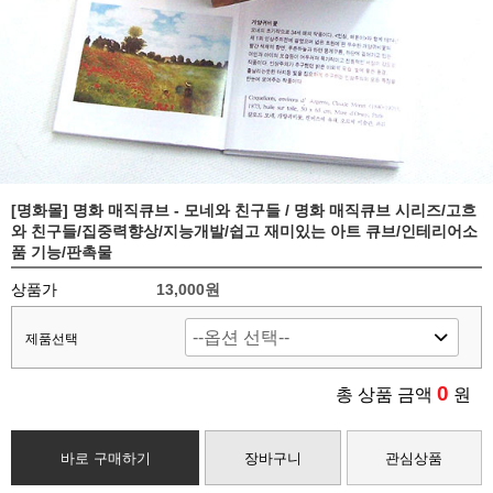
[명화몰] 명화 매직큐브 - 모네와 친구들 / 명화 매직큐브 시리즈/고흐
와 친구들/집중력향상/지능개발/쉽고 재미있는 아트 큐브/인테리어소
품 기능/판촉물
상품가
13,000
원
제품선택
0
총 상품 금액
원
바로 구매하기
장바구니
관심상품