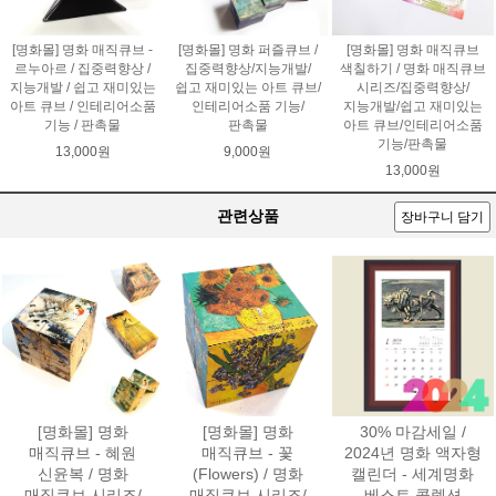
[명화몰] 명화 매직큐브 -
[명화몰] 명화 퍼즐큐브 /
[명화몰] 명화 매직큐브
르누아르 / 집중력향상 /
집중력향상/지능개발/
색칠하기 / 명화 매직큐브
지능개발 / 쉽고 재미있는
쉽고 재미있는 아트 큐브/
시리즈/집중력향상/
아트 큐브 / 인테리어소품
인테리어소품 기능/
지능개발/쉽고 재미있는
기능 / 판촉물
판촉물
아트 큐브/인테리어소품
기능/판촉물
13,000원
9,000원
13,000원
관련상품
장바구니 담기
[명화몰] 명화
[명화몰] 명화
30% 마감세일 /
매직큐브 - 혜원
매직큐브 - 꽃
2024년 명화 액자형
신윤복 / 명화
(Flowers) / 명화
캘린더 - 세계명화
매직큐브 시리즈/
매직큐브 시리즈/
베스트 콜렉션