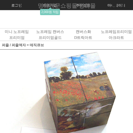
명화전문쇼핑몰 명화몰
로그인
회원가입
주문조회
마이페이지
2,000원 적립
미니 노프레임
노프레임 캔버스
캔버스화
노프레임프리미엄
프리미엄
프리미엄골드
D트릭아트
아크라트
퍼즐 / 퍼즐액자
>
매직큐브