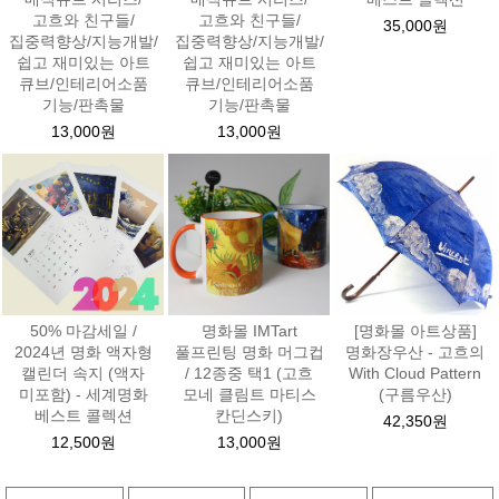
고흐와 친구들/
고흐와 친구들/
35,000원
집중력향상/지능개발/
집중력향상/지능개발/
쉽고 재미있는 아트
쉽고 재미있는 아트
큐브/인테리어소품
큐브/인테리어소품
기능/판촉물
기능/판촉물
13,000원
13,000원
50% 마감세일 /
명화몰 IMTart
[명화몰 아트상품]
2024년 명화 액자형
풀프린팅 명화 머그컵
명화장우산 - 고흐의
캘린더 속지 (액자
/ 12종중 택1 (고흐
With Cloud Pattern
미포함) - 세계명화
모네 클림트 마티스
(구름우산)
베스트 콜렉션
칸딘스키)
42,350원
12,500원
13,000원