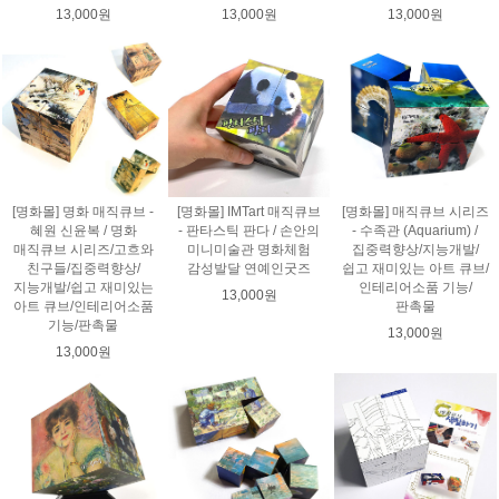
13,000원
13,000원
13,000원
[명화몰] 명화 매직큐브 -
[명화몰] IMTart 매직큐브
[명화몰] 매직큐브 시리즈
혜원 신윤복 / 명화
- 판타스틱 판다 / 손안의
- 수족관 (Aquarium) /
매직큐브 시리즈/고흐와
미니미술관 명화체험
집중력향상/지능개발/
친구들/집중력향상/
감성발달 연예인굿즈
쉽고 재미있는 아트 큐브/
지능개발/쉽고 재미있는
인테리어소품 기능/
13,000원
아트 큐브/인테리어소품
판촉물
기능/판촉물
13,000원
13,000원