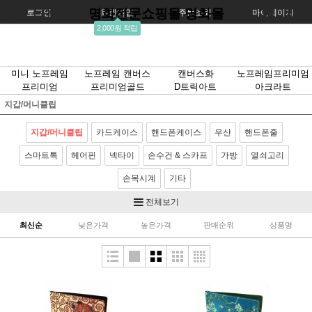
명화전문쇼핑몰 명화몰
로그인
회원가입
주문조회
마이페이지
2,000원 적립
미니 노프레임
노프레임 캔버스
캔버스화
노프레임프리미엄
프리미엄
프리미엄골드
D트릭아트
아크라트
지갑/머니클립
지갑/머니클립
카드케이스
핸드폰케이스
우산
핸드폰줄
스마트톡
헤어핀
넥타이
손수건 & 스카프
가방
열쇠고리
손목시계
기타
전체보기
최신순
낮은가격
높은가격
판매순위
상품명