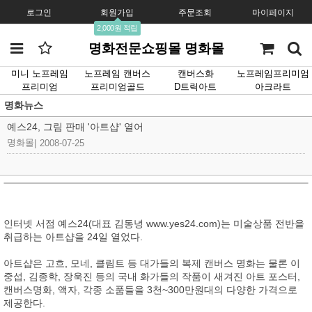
로그인
회원가입
주문조회
마이페이지
2,000원 적립
명화전문쇼핑몰 명화몰
미니 노프레임
노프레임 캔버스
캔버스화
노프레임프리미엄
프리미엄
프리미엄골드
D트릭아트
아크라트
명화뉴스
예스24, 그림 판매 '아트샵' 열어
명화몰
|
2008-07-25
인터넷 서점 예스24(대표 김동녕 www.yes24.com)는 미술상품 전반을
취급하는 아트샵을 24일 열었다.
아트샵은 고흐, 모네, 클림트 등 대가들의 복제 캔버스 명화는 물론 이
중섭, 김종학, 장욱진 등의 국내 화가들의 작품이 새겨진 아트 포스터,
캔버스명화, 액자, 각종 소품들을 3천~300만원대의 다양한 가격으로
제공한다.