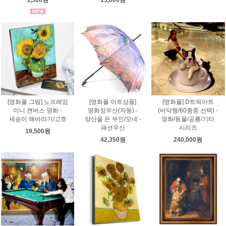
[명화몰 그림] 노프레임
[명화몰 아트상품]
[명화몰] D트릭아트
미니 캔버스 명화 -
명화장우산(자동) -
(바닥형/60종중 선택) -
세송이 해바라기/고흐
양산을 든 부인/모네 -
명화/동물/공룡/기타
패션우산
시리즈
19,500원
42,350원
240,000원