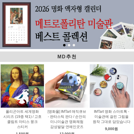
MD추천
폴리곤아트 세계명화
[명화몰] IMTart 매직큐브
IMTart 명화 스마트톡 -
시리즈 (19종 택1) / 고흐
- 판타스틱 판다 / 손안의
미술관에 걸린 그림을
클림트 마티스 뭉크
미니미술관 명화체험
원작 그대로 담았습니다
스티커
감성발달 연예인굿즈
9,000원
1,500원
13,000원