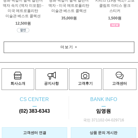
명화 벽걸이 달력 캘린더
명화 벽걸이 달력 캘린더
시리즈 (19종 택1) / 고흐
액자 속지 (액자 미포함) -
액자 - 미국 메트로폴리탄
클림트 마티스 뭉크
미국 메트로폴리탄
미술관 베스트 콜렉션
스티커
미술관 베스트 콜렉션
35,000원
1,500원
12,500원
더보기
+
회사소개
공지사항
고객후기
고객센터
CS CENTER
BANK INFO
ㅡ
ㅡ
(02) 383-6343
임영원
국민 371102-04-029716
고객센터 연결
상품 문의 게시판