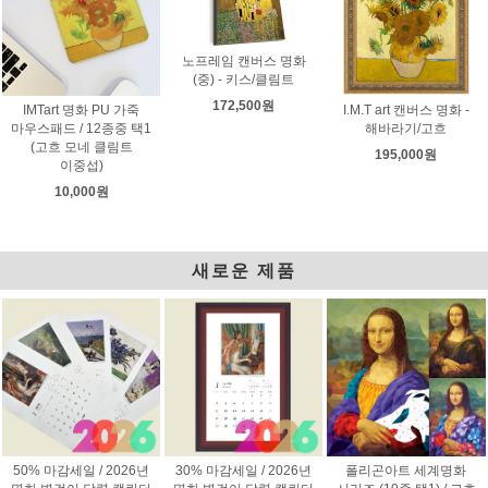
노프레임 캔버스 명화
(중) - 키스/클림트
172,500원
IMTart 명화 PU 가죽
I.M.T art 캔버스 명화 -
마우스패드 / 12종중 택1
해바라기/고흐
(고흐 모네 클림트
195,000원
이중섭)
10,000원
새로운 제품
50% 마감세일 / 2026년
30% 마감세일 / 2026년
폴리곤아트 세계명화