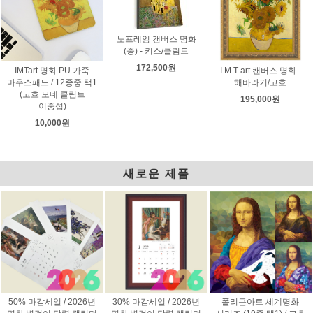
노프레임 캔버스 명화
(중) - 키스/클림트
172,500원
IMTart 명화 PU 가죽
I.M.T art 캔버스 명화 -
마우스패드 / 12종중 택1
해바라기/고흐
(고흐 모네 클림트
195,000원
이중섭)
10,000원
새로운 제품
50% 마감세일 / 2026년
30% 마감세일 / 2026년
폴리곤아트 세계명화