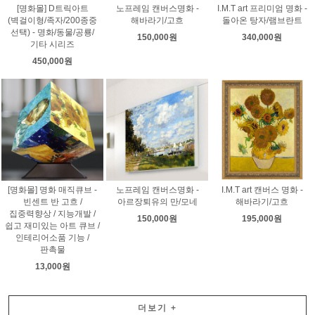
[명화몰] D트릭아트
노프레임 캔버스명화 -
I.M.T art 프리미엄 명화 -
(벽걸이형/족자/200종중
해바라기/고흐
돌아온 탕자/램브란트
선택) - 명화/동물/공룡/
150,000원
340,000원
기타 시리즈
450,000원
[명화몰] 명화 매직큐브 -
노프레임 캔버스명화 -
I.M.T art 캔버스 명화 -
빈센트 반 고흐 /
아르장퇴유의 만/모네
해바라기/고흐
집중력향상 / 지능개발 /
150,000원
195,000원
쉽고 재미있는 아트 큐브 /
인테리어소품 기능 /
판촉물
13,000원
더보기
+