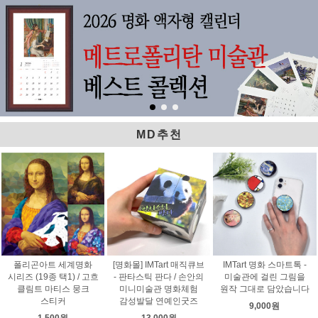
MD추천
폴리곤아트 세계명화
[명화몰] IMTart 매직큐브
IMTart 명화 스마트톡 -
시리즈 (19종 택1) / 고흐
- 판타스틱 판다 / 손안의
미술관에 걸린 그림을
클림트 마티스 뭉크
미니미술관 명화체험
원작 그대로 담았습니다
스티커
감성발달 연예인굿즈
9,000원
1,500원
13,000원