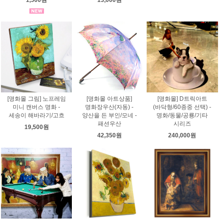
[명화몰 그림] 노프레임
[명화몰 아트상품]
[명화몰] D트릭아트
미니 캔버스 명화 -
명화장우산(자동) -
(바닥형/60종중 선택) -
세송이 해바라기/고흐
양산을 든 부인/모네 -
명화/동물/공룡/기타
패션우산
시리즈
19,500원
42,350원
240,000원