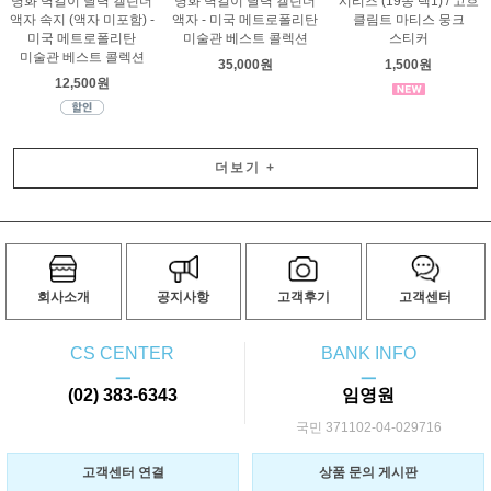
명화 벽걸이 달력 캘린더
명화 벽걸이 달력 캘린더
시리즈 (19종 택1) / 고흐
액자 속지 (액자 미포함) -
액자 - 미국 메트로폴리탄
클림트 마티스 뭉크
미국 메트로폴리탄
미술관 베스트 콜렉션
스티커
미술관 베스트 콜렉션
35,000원
1,500원
12,500원
더보기
+
회사소개
공지사항
고객후기
고객센터
CS CENTER
BANK INFO
ㅡ
ㅡ
(02) 383-6343
임영원
국민 371102-04-029716
고객센터 연결
상품 문의 게시판