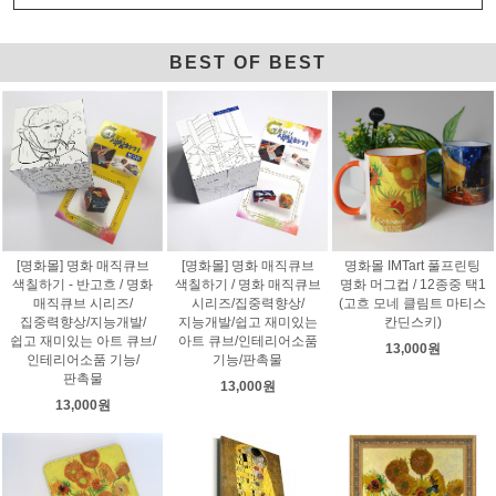
BEST OF BEST
[명화몰] 명화 매직큐브
[명화몰] 명화 매직큐브
명화몰 IMTart 풀프린팅
색칠하기 - 반고흐 / 명화
색칠하기 / 명화 매직큐브
명화 머그컵 / 12종중 택1
매직큐브 시리즈/
시리즈/집중력향상/
(고흐 모네 클림트 마티스
집중력향상/지능개발/
지능개발/쉽고 재미있는
칸딘스키)
쉽고 재미있는 아트 큐브/
아트 큐브/인테리어소품
13,000원
인테리어소품 기능/
기능/판촉물
판촉물
13,000원
13,000원