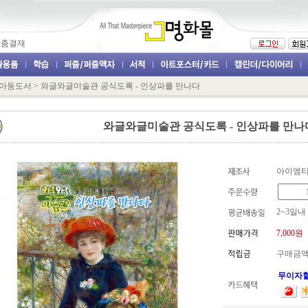
맞춤결재
아동도서
>
와글와글미술관 공식도록 - 인상파를 만나다
와글와글미술관 공식도록 - 인상파를 만나
아이엠
2~3일내
7,000
원
구매금액
무이자