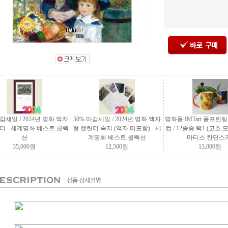
마감세일 / 2024년 명화 액자
50% 마감세일 / 2024년 명화 액자
명화몰 IMTart 풀프린
더 - 세계명화 베스트 콜렉
형 캘린더 속지 (액자 미포함) - 세
컵 / 12종중 택1 (고흐
션
계명화 베스트 콜렉션
마티스 칸딘스키
35,000
원
12,500
원
13,000
원