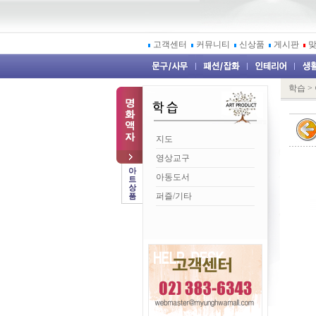
고객센터
커뮤니티
신상품
게시판
학습
>
지도
영상교구
아동도서
퍼즐/기타