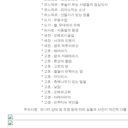
* 르느와르 - 뱃놀이 하는 사람들의 점심식사
* 르느와르 - 피아노치는 소녀
* 르느와르 - 산딸기가 있는 정물
* 드가 - 무용수업
* 드가 - 별, 무대위의 무희
* 피사로 - 샤퐁발의 풍경
* 세잔 - 오베르시골길
* 세잔 - 사과와 오렌지
* 세잔 - 생트 빅투아르산
* 고흐 - 해바라기
* 고흐 - 밤의 카페테라스
* 고흐 - 론강의 별밤
* 고흐 - 고흐의 방
* 고흐 - 별들이 반짝이는 밤
* 고흐 - 아이리스
* 고흐 - 측백나무가 있는 밀밭
* 고흐 - 낮잠
* 고흐 - 오베르교회
* 고갱 - 아레아리아
* 고갱 - 브루티뉴 여인들
주의사항 : 모니터 상태 및 조명 등에 따라 실물과 사진이 약간씩 다를 