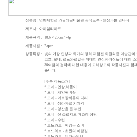
상품명 : 명화체험전 와글와글미술관 공식도록 - 인상파를 만나다
제조사 : 아이엠티아트
제품규격 :
18.6 × 23cm / 74p
제품재질 :
Paper
상품특징 :
빛의 거장 인상파 화가의 명화 체험전 와글와글 미술관의
고흐, 모네, 르느와르같은 위대한 인상파거장들에 대한 소개
30여점의 걸작에 대한 내용이 고해상도의 작품사진과 함
습니다.
[수록 작품소개]
* 모네 - 인상,해돋이
* 모네 - 개양귀비꽃
* 모네 - 아르장퇴유의 다리
* 모네 - 생라자르 기차역
* 모네 - 양산을 든 부인
* 모네 - 산 죠르지오 마죠레 성당
* 모네 - 수련
* 르느와르 - 책읽는 소녀
* 르느와르 - 초원의 비탈길
* 르느와르 - 테라스에서