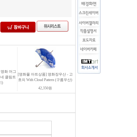
팅 명화 머그
[명화몰 아트상품] 명화장우산 - 고
 모네 클림트
흐의 With Cloud Pattern (구름우산)
)
42,350
원